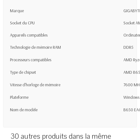
Marque
GIGABYT
Socket du CPU
Socket A
Appareils compatibles
Ordinate
Technologie de mémoire RAM
DDR5
Processeurs compatibles
AMD Ryze
Type de chipset
AMD B6
Vitesse d'horloge de mémoire
7600 MH
Plateforme
Windows
Nom de modèle
B650 EA
30 autres produits dans la même