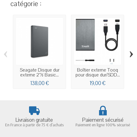
catégorie :
‹
›
Seagate Disque dur
Boîtier externe Tooq
externe 2"½ Basic...
pour disque dur/SDD...
p
138,00 €
19,00 €
Livraison gratuite
Paiement sécurisé
En France à partir de 75 € d'achats
Paiement en ligne 100% sécurisé