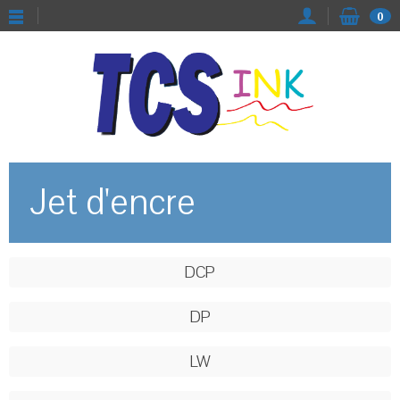
0
Jet d'encre
DCP
DP
LW