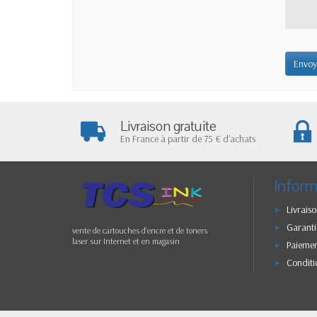
Envoy
Livraison gratuite
En France à partir de 75 € d'achats
Inform
Livraiso
Garanti
vente de cartouches d'encre et de toners
laser sur Internet et en magasin
Paiemen
Conditi