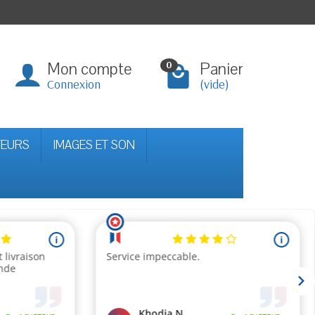
Mon compte
Panier
0
Connexion
(vide)
TEURS
IMAGES ET SON