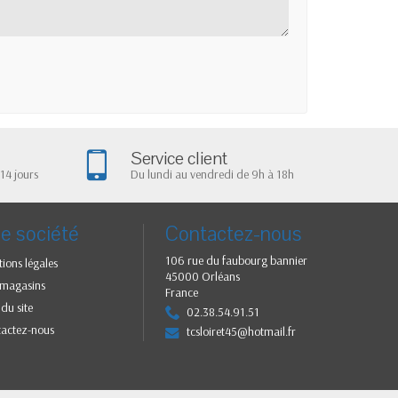
Service client
14 jours
Du lundi au vendredi de 9h à 18h
e société
Contactez-nous
106 rue du faubourg bannier
ions légales
45000 Orléans
 magasins
France
 du site
02.38.54.91.51
tactez-nous
tcsloiret45@hotmail.fr