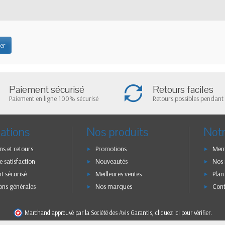
er
Paiement sécurisé
Retours faciles
Paiement en ligne 100% sécurisé
Retours possibles pendant 
ations
Nos produits
Notr
ns et retours
Promotions
Ment
e satisfaction
Nouveautés
Nos
t sécurisé
Meilleures ventes
Plan
ons générales
Nos marques
Con
Marchand approuvé par la Société des Avis Garantis,
cliquez ici pour vérifier
.