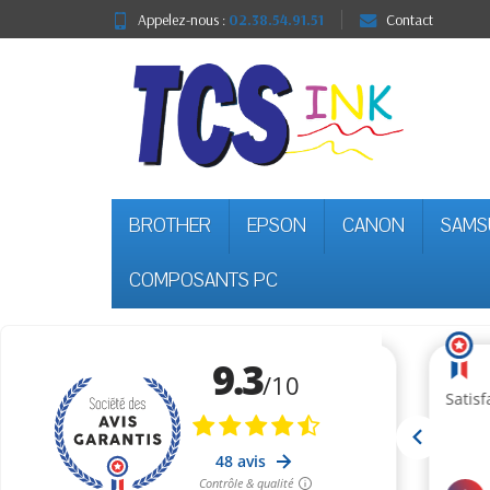
Appelez-nous :
02.38.54.91.51
Contact
BROTHER
EPSON
CANON
SAMS
COMPOSANTS PC