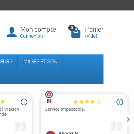
Mon compte
Panier
0
Connexion
(vide)
TEURS
IMAGES ET SON