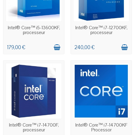
EN STOCK
EN STOCK
Intel® Core™ i5-13600KF,
Intel® Core™ i7-12700KF,
processeur
processeur
179,00 €
240,00 €
EN STOCK
EN STOCK
Intel® Core™ i7-14700F,
Intel® Core™ i7-14700KF
processeur
Processor