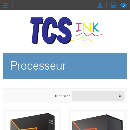
0
Processeur
Trier par :