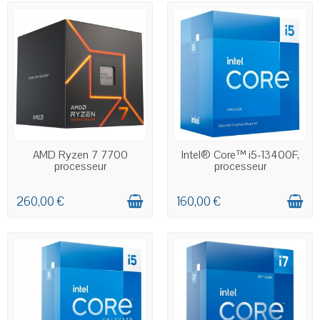
EN STOCK
EN STOCK
AMD Ryzen 7 7700
Intel® Core™ i5-13400F,
processeur
processeur
260,00 €
160,00 €