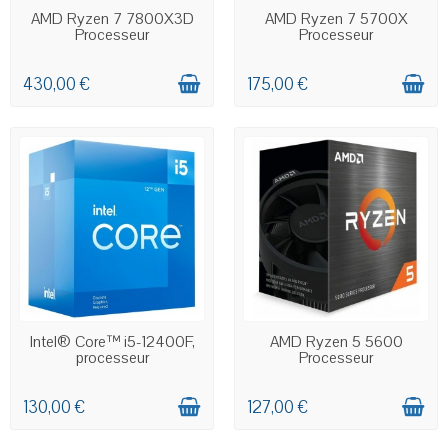
EN STOCK
EN STOCK
AMD Ryzen 7 7800X3D
AMD Ryzen 7 5700X
Processeur
Processeur
430,00 €
175,00 €
EN STOCK
EN STOCK
Intel® Core™ i5-12400F,
AMD Ryzen 5 5600
processeur
Processeur
130,00 €
127,00 €