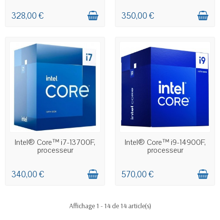
328,00 €
350,00 €
EN STOCK
EN STOCK
Intel® Core™ i7-13700F,
Intel® Core™ i9-14900F,
processeur
processeur
340,00 €
570,00 €
Affichage 1 - 14 de 14 article(s)