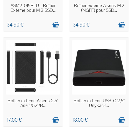
EN STOCK
EN STOCK
ASM2-019BLU - Boîtier
Boîtier externe Aisens M.2
Externe pour M.2 SSD...
(NGFF) pour SSD...
34,90 €
34,90 €
EN STOCK
EN STOCK
Boîtier externe Aisens 2,5"
Boîtier externe USB-C 2,5"
Ase-2522B...
Unykach...
17,00 €
18,00 €