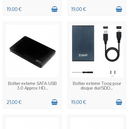
19,00 €
19,00 €
EN STOCK
EN STOCK
Boîtier externe SATA-USB
Boîtier externe Tooq pour
3.0 Approx HD...
disque dur/SDD...
21,00 €
19,00 €