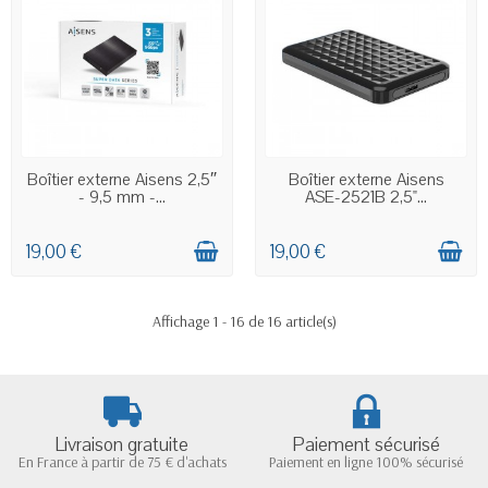
EN STOCK
EN STOCK
Boîtier externe Aisens 2,5″
Boîtier externe Aisens
- 9,5 mm -...
ASE-2521B 2,5"...
19,00 €
19,00 €
Affichage 1 - 16 de 16 article(s)
Livraison gratuite
Paiement sécurisé
En France à partir de 75 € d'achats
Paiement en ligne 100% sécurisé