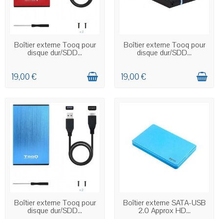
EN STOCK
EN STOCK
Boîtier externe Tooq pour
Boîtier externe Tooq pour
disque dur/SDD...
disque dur/SDD...
19,00 €
19,00 €
EN STOCK
EN STOCK
Boîtier externe Tooq pour
Boîtier externe SATA-USB
disque dur/SDD...
2.0 Approx HD...