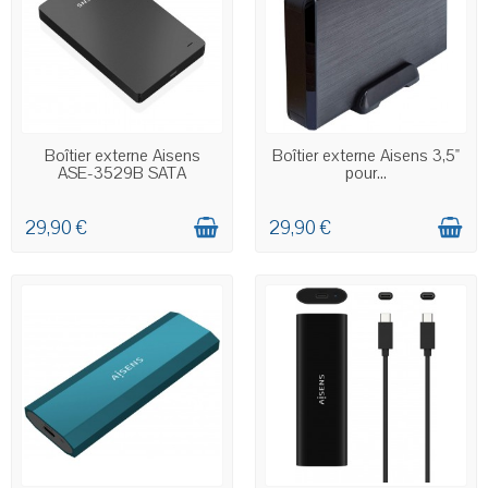
EN STOCK
EN STOCK
Boîtier externe Aisens
Boîtier externe Aisens 3,5"
ASE-3529B SATA
pour...
29,90 €
29,90 €