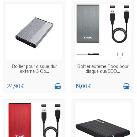
EN STOCK
EN STOCK
Boîtier pour disque dur
Boîtier externe Tooq pour
externe 3 Go...
disque dur/SDD...
24,90 €
19,00 €