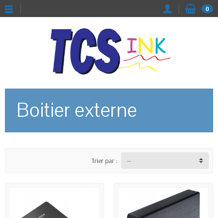
0
Boitier externe
Trier par :