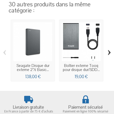
30 autres produits dans la même
catégorie :
‹
›
Seagate Disque dur
Boîtier externe Tooq
externe 2"½ Basic...
pour disque dur/SDD...
p
138,00 €
19,00 €
Livraison gratuite
Paiement sécurisé
En France à partir de 75 € d'achats
Paiement en ligne 100% sécurisé