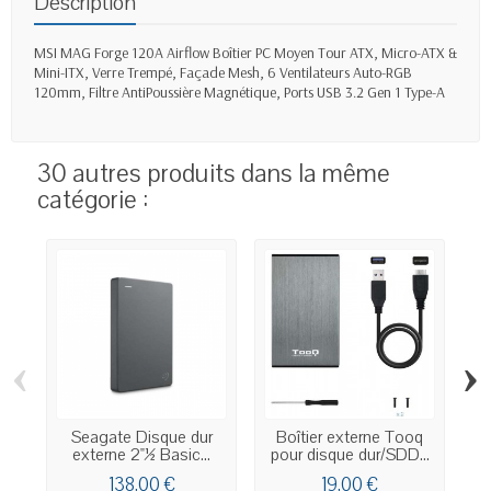
Description
MSI MAG Forge 120A Airflow Boîtier PC Moyen Tour ATX, Micro-ATX &
Mini-ITX, Verre Trempé, Façade Mesh, 6 Ventilateurs Auto-RGB
120mm, Filtre AntiPoussière Magnétique, Ports USB 3.2 Gen 1 Type-A
30 autres produits dans la même
catégorie :
‹
›
Seagate Disque dur
Boîtier externe Tooq
externe 2"½ Basic...
pour disque dur/SDD...
p
138,00 €
19,00 €