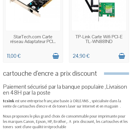
EN STOCK
EN STOCK
StarTech.com Carte
TP-Link Carte Wifi PCI-E
réseau Adaptateur PCI...
TL-WN881ND
11,00 €
24,90 €
cartouche d'encre a prix discount
Paiement sécurisé par la banque populaire ,Livraison
en 48H par la poste
tcsink
est une entreprise française basée à ORLEANS , spécialisée dans la
vente de cartouches d'encre et de toners laser sur Internet et en magasin
.
Nous proposons le plus grand choix de consommable pour imprimante pour
les marques
Canon
,
Epson
,
HP
,
Brother
,. A
prix discount, les cartouches et les
toners
sont d'une qualité irréprochable