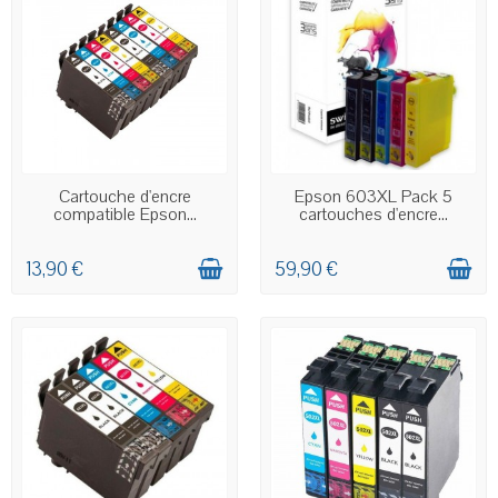
EN STOCK
EN STOCK
Cartouche d'encre
Epson 603XL Pack 5
compatible Epson...
cartouches d'encre...
13,90 €
59,90 €