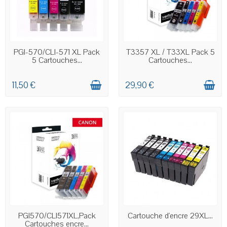
EN STOCK
EN STOCK
PGI-570/CLI-571 XL Pack
T3357 XL / T33XL Pack 5
5 Cartouches...
Cartouches...
11,50 €
29,90 €
EN STOCK
EN STOCK
PGI570/CLI571XL,Pack
Cartouche d'encre 29XL...
Cartouches encre...