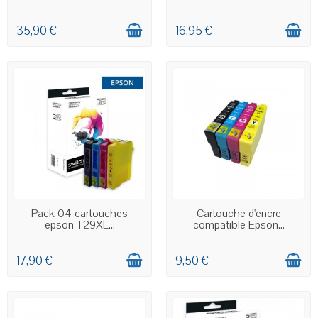
35,90 €
16,95 €
EN STOCK
EN STOCK
Pack 04 cartouches
Cartouche d'encre
epson T29XL...
compatible Epson...
17,90 €
9,50 €