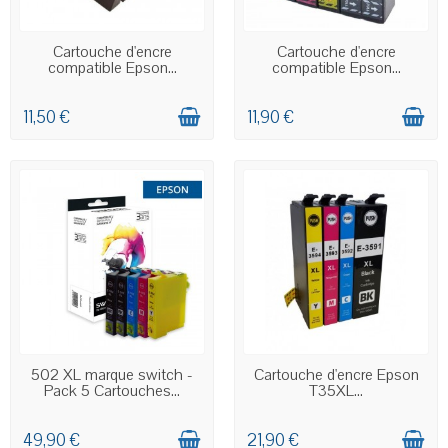
EN STOCK
EN STOCK
Cartouche d'encre
Cartouche d'encre
compatible Epson...
compatible Epson...
11,50 €
11,90 €
EN STOCK
EN STOCK
502 XL marque switch -
Cartouche d'encre Epson
Pack 5 Cartouches...
T35XL...
49,90 €
21,90 €