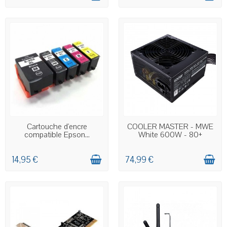
EN STOCK
EN STOCK
Cartouche d'encre
COOLER MASTER - MWE
compatible Epson...
White 600W - 80+
14,95 €
74,99 €