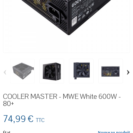
‹
›
COOLER MASTER - MWE White 600W -
80+
74,99 €
TTC
État
Nouveau produit