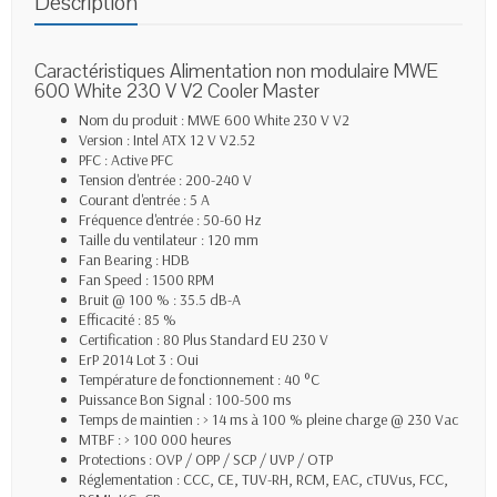
Description
Caractéristiques Alimentation non modulaire MWE
600 White 230 V V2 Cooler Master
Nom du produit : MWE 600 White 230 V V2
Version : Intel ATX 12 V V2.52
PFC : Active PFC
Tension d'entrée : 200-240 V
Courant d'entrée : 5 A
Fréquence d'entrée : 50-60 Hz
Taille du ventilateur : 120 mm
Fan Bearing : HDB
Fan Speed : 1500 RPM
Bruit @ 100 % : 35.5 dB-A
Efficacité : 85 %
Certification : 80 Plus Standard EU 230 V
ErP 2014 Lot 3 : Oui
Température de fonctionnement : 40 °C
Puissance Bon Signal : 100-500 ms
Temps de maintien : > 14 ms à 100 % pleine charge @ 230 Vac
MTBF : > 100 000 heures
Protections : OVP / OPP / SCP / UVP / OTP
Réglementation : CCC, CE, TUV-RH, RCM, EAC, cTUVus, FCC,