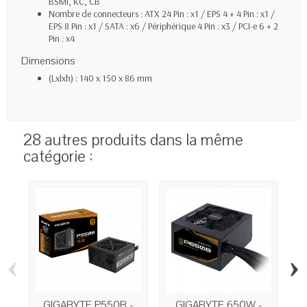
BSMI, KC, CB
Nombre de connecteurs : ATX 24 Pin : x1 / EPS 4 + 4 Pin : x1 /
EPS 8 Pin : x1 / SATA : x6 / Périphérique 4 Pin : x3 / PCI-e 6 + 2
Pin : x4
Dimensions
(Lxlxh) : 140 x 150 x 86 mm
28 autres produits dans la même
catégorie :
‹
›
GIGABYTE P550B -
GIGABYTE 650W -
Al