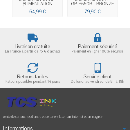
ALIMENTATION
GP-P650B - BRONZE
7
ÉLECTRIQUE -...
64,99 €
79,90 €
Livraison gratuite
Paiement sécurisé
En France à partir de 75 € d'achats
Paiement en ligne 100% sécurisé
Retours faciles
Service client
Retours possibles pendant 14 jours
Du lundi au vendredi de 9h à 18h
vente de cartouches d'encre et de toners laser sur Internet et en magasin
Informations