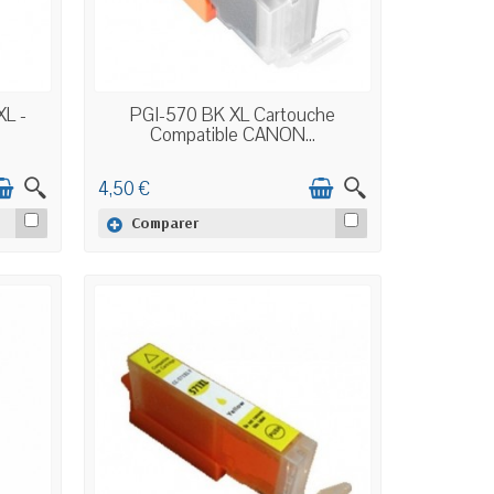
EN STOCK
XL -
PGI-570 BK XL Cartouche
Compatible CANON...
4,50 €
Comparer