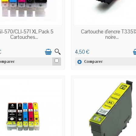
EN STOCK
EN STOCK
I-570/CLI-571 XL Pack 5
Cartouche d'encre T3351
Cartouches...
noire...
€
4,50 €
omparer
Comparer