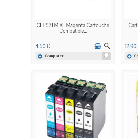
EN STOCK
CLI-571 M XL Magenta Cartouche
Cart
Compatible...
4,50 €
12,90
Comparer
C