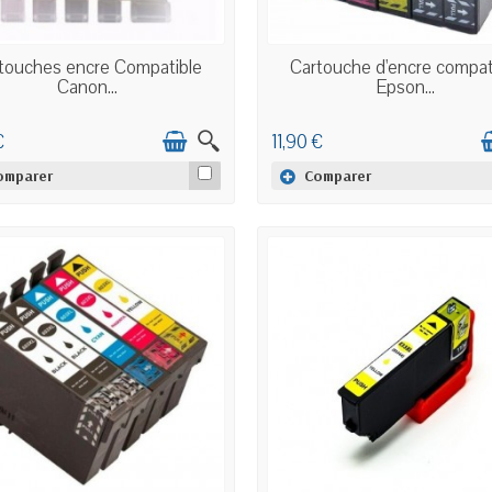
EN STOCK
EN STOCK
touches encre Compatible
Cartouche d'encre compat
Canon...
Epson...
€
11,90 €
omparer
Comparer