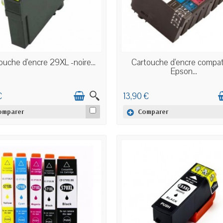
EN STOCK
EN STOCK
ouche d'encre 29XL -noire...
Cartouche d'encre compat
Epson...
€
13,90 €
omparer
Comparer