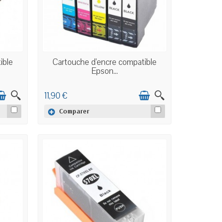
EN STOCK
ible
Cartouche d'encre compatible
Epson...
11,90 €
Comparer