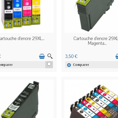
EN STOCK
EN STOCK
artouche d'encre 29XL...
Cartouche d'encre 29XL
Magenta...
€
3,50 €
omparer
Comparer