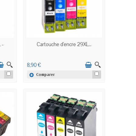
EN STOCK
 -
Cartouche d'encre 29XL...
8,90 €
Comparer