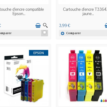
EN STOCK
EN STOCK
touche d'encre compatible
Cartouche d'encre T3364
Epson...
jaune...
€
3,99 €
omparer
Comparer