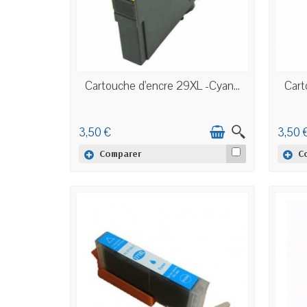
EN STOCK
Cartouche d'encre 29XL -Cyan...
Cart
3,50 €
3,50 
Comparer
C