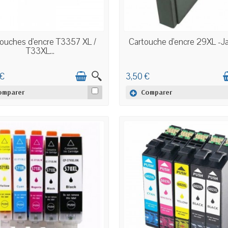
EN STOCK
EN STOCK
ouches d'encre T3357 XL /
Cartouche d'encre 29XL -Ja
T33XL...
 €
3,50 €
omparer
Comparer