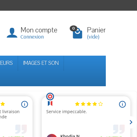
Mon compte
Panier
0
Connexion
(vide)
TEURS
IMAGES ET SON