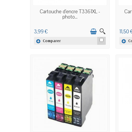
EN STOCK
Cartouche d'encre T3361XL -
Car
photo...
3,99 €
11,50 
Comparer
C