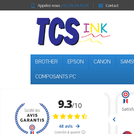
Appelez-nous :
02.38.54.91.51
Contact
BROTHER
EPSON
CANON
SAMS
COMPOSANTS PC