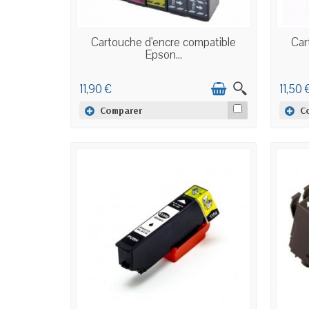
EN STOCK
Cartouche d'encre compatible
Car
Epson...
11,90 €
11,50 
Comparer
C