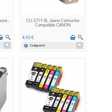
EN STOCK
une...
CLI-571 Y XL Jaune Cartouche
Compatible CANON
4,50 €
Comparer