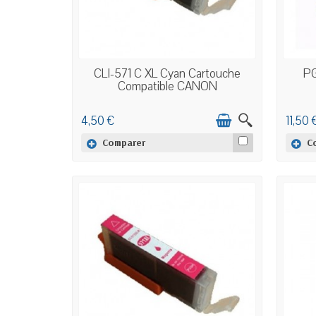
EN STOCK
CLI-571 C XL Cyan Cartouche
PG
Compatible CANON
4,50 €
11,50 
Comparer
C