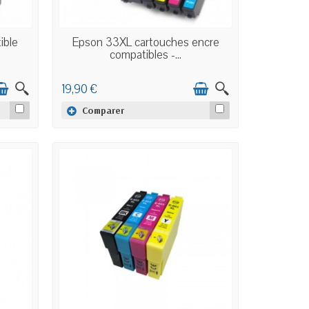
EN STOCK
ible
Epson 33XL cartouches encre
compatibles -...
19,90 €
Comparer