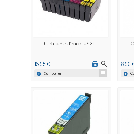
EN STOCK
Cartouche d'encre 29XL...
C
16,95 €
8,90 
Comparer
C