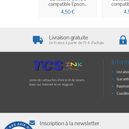
compatible Epson...
compatib
4,50 €
4,
Livraison gratuite
En France à partir de 75 € d'achats
Inform
Livraiso
Garanti
vente de cartouches d'encre et de toners
laser sur Internet et en magasin
Paiemen
Conditi
Inscription à la newsletter