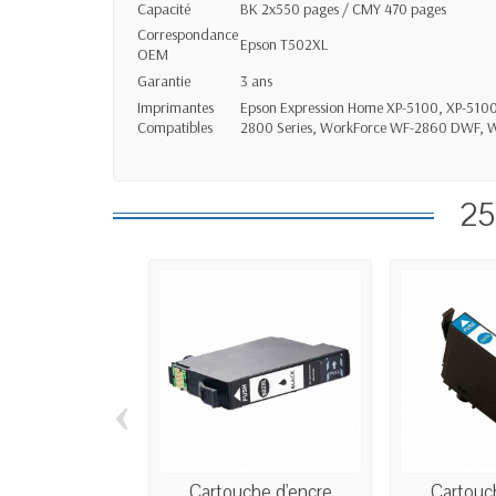
Capacité
BK 2x550 pages / CMY 470 pages
Correspondance
Epson T502XL
OEM
Garantie
3 ans
Imprimantes
Epson Expression Home XP-5100, XP-5100
Compatibles
2800 Series, WorkForce WF-2860 DWF,
25
‹
Cartouche d'encre
Cartouc