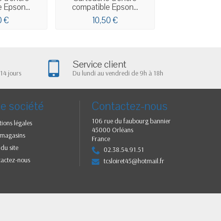
 Epson...
compatible Epson...
compatible 
0 €
10,50 €
10,50
Service client
14 jours
Du lundi au vendredi de 9h à 18h
e société
Contactez-nous
106 rue du faubourg bannier
ions légales
45000 Orléans
 magasins
France
 du site
02.38.54.91.51
tactez-nous
tcsloiret45@hotmail.fr