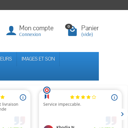
Mon compte
Panier
0
Connexion
(vide)
TEURS
IMAGES ET SON