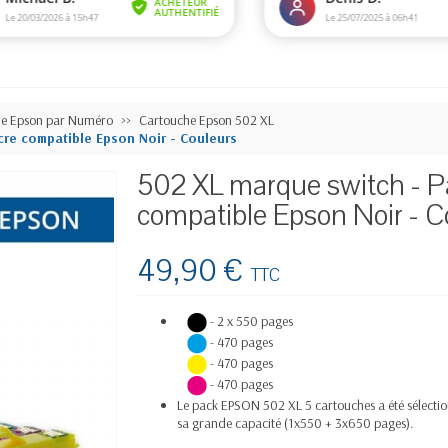
he Epson par Numéro
Cartouche Epson 502 XL
cre compatible Epson Noir - Couleurs
502 XL marque switch - P
compatible Epson Noir - C
49,90 €
TTC
-
2 x
550 pages
-
470 pages
-
470 pages
-
470 pages
Le pack EPSON 502 XL 5 cartouches a été sélectio
sa grande capacité (1x550 + 3x650 pages).