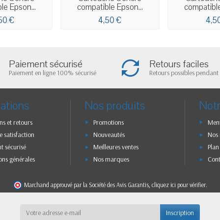
le Epson...
compatible Epson...
compatible
50 €
4,50 €
4,5
Paiement sécurisé
Retours faciles
Paiement en ligne 100% sécurisé
Retours possibles pendant 
ations
Nos produits
Notr
ns et retours
Promotions
Ment
e satisfaction
Nouveautés
Nos
t sécurisé
Meilleures ventes
Plan
ons générales
Nos marques
Con
Marchand approuvé par la Société des Avis Garantis,
cliquez ici pour vérifier
.
Inscription