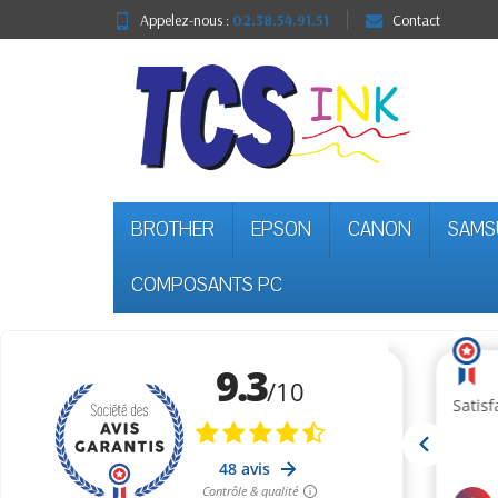
Appelez-nous :
02.38.54.91.51
Contact
BROTHER
EPSON
CANON
SAMS
COMPOSANTS PC