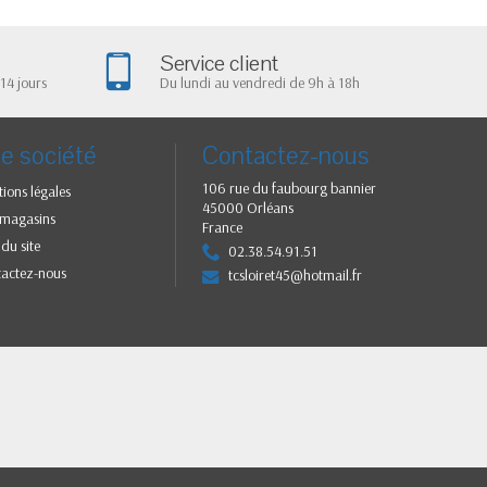
Service client
14 jours
Du lundi au vendredi de 9h à 18h
e société
Contactez-nous
106 rue du faubourg bannier
ions légales
45000 Orléans
 magasins
France
 du site
02.38.54.91.51
tactez-nous
tcsloiret45@hotmail.fr