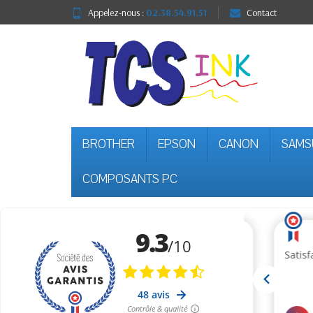
Appelez-nous :
02.38.54.91.51
Contact
BROTHER
EPSON
CANON
SAMS
COMPOSANTS PC