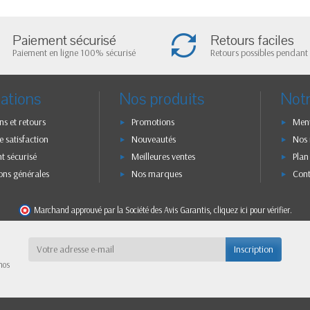
Paiement sécurisé
Retours faciles
Paiement en ligne 100% sécurisé
Retours possibles pendant 
ations
Nos produits
Notr
ns et retours
Promotions
Ment
e satisfaction
Nouveautés
Nos
t sécurisé
Meilleures ventes
Plan
ons générales
Nos marques
Con
Marchand approuvé par la Société des Avis Garantis,
cliquez ici pour vérifier
.
Inscription
nos