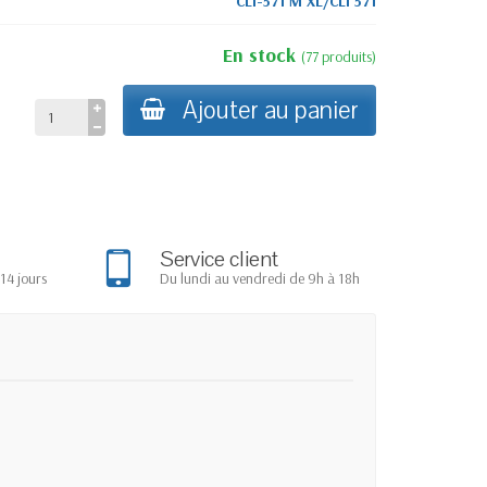
CLI-571 M XL/CLI 571
En stock
(
77
produits
)
Ajouter au panier
Service client
14 jours
Du lundi au vendredi de 9h à 18h