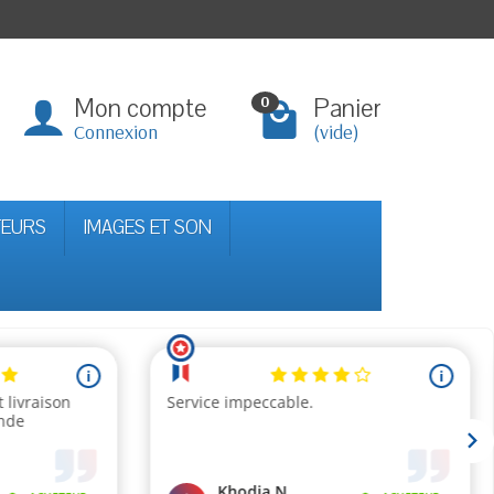
Mon compte
Panier
0
Connexion
(vide)
TEURS
IMAGES ET SON