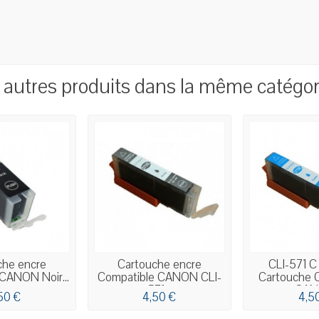
 autres produits dans la même catégori
che encre
Cartouche encre
CLI-571 C
CANON Noir...
Compatible CANON CLI-
Cartouche 
571...
CA
50 €
4,50 €
4,5