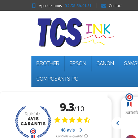
Appelez-nous :
02.38.54.91.51
Contact
BROTHER
EPSON
CANON
SAMS
COMPOSANTS PC