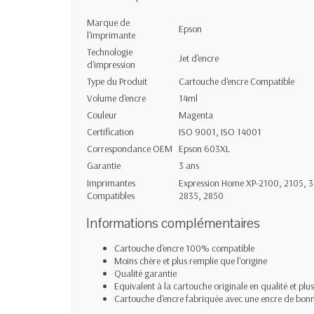
Marque de
Epson
l'imprimante
Technologie
Jet d'encre
d'impression
Type du Produit
Cartouche d'encre Compatible
Volume d'encre
14ml
Couleur
Magenta
Certification
ISO 9001, ISO 14001
Correspondance OEM
Epson 603XL
Garantie
3 ans
Imprimantes
Expression Home XP-2100, 2105, 
Compatibles
2835, 2850
Informations complémentaires
Cartouche d'encre 100% compatible
Moins chère et plus remplie que l'origine
Qualité garantie
Equivalent à la cartouche originale en qualité et plu
Cartouche d'encre fabriquée avec une encre de bonn