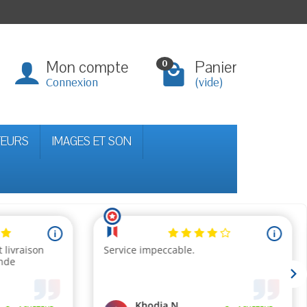
Mon compte
Panier
0
Connexion
(vide)
TEURS
IMAGES ET SON