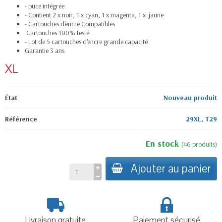
- puce intégrée
- Contient 2 x noir, 1 x cyan, 1 x magenta, 1 x jaune
- Cartouches d'encre Compatibles
Cartouches 100% testé
- Lot de 5 cartouches d'encre grande capacité
Garantie 3 ans
XL
État
Nouveau produit
Référence
29XL, T29
En stock
(
46
produits
)
Ajouter au panier
Livraison gratuite
Paiement sécurisé