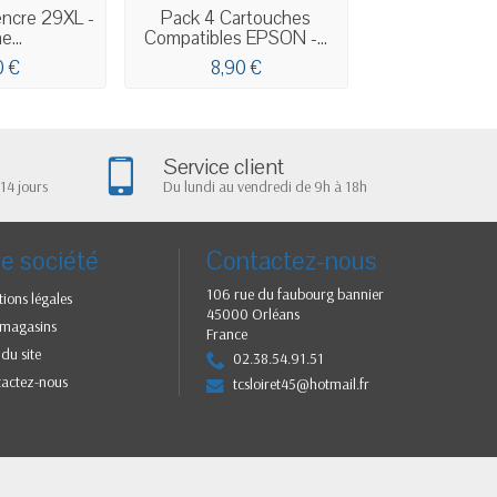
encre 29XL -
Pack 4 Cartouches
Cartouche d'en
e...
Compatibles EPSON -...
0 €
8,90 €
8,90 
Service client
14 jours
Du lundi au vendredi de 9h à 18h
e société
Contactez-nous
106 rue du faubourg bannier
ions légales
45000 Orléans
 magasins
France
 du site
02.38.54.91.51
tactez-nous
tcsloiret45@hotmail.fr