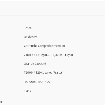
Epson
Jet d'encre
Cartouche Compatible Premium
2 noire + 1 magenta + 1 jaune + 1 cyan
Grande Capacité
T2996 / T29XL séries "Fraises"
ISO 9001, ISO 14001
3 ans
he