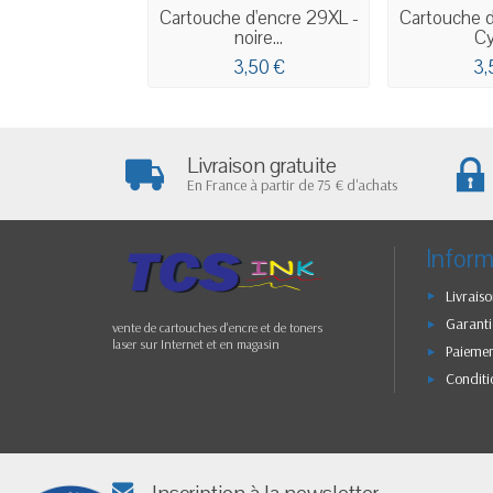
Cartouche d'encre 29XL -
Cartouche d
noire...
Cy
3,50 €
3,
Livraison gratuite
En France à partir de 75 € d'achats
Inform
Livraiso
Garanti
vente de cartouches d'encre et de toners
laser sur Internet et en magasin
Paiemen
Conditi