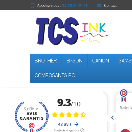
Appelez-nous :
02.38.54.91.51
Contact
BROTHER
EPSON
CANON
SAMS
COMPOSANTS PC