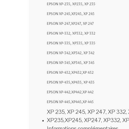
EPSON XP-235, XP235, XP 235
EPSON XP-245,XP245, XP 245
EPSON XP-247,XP247, XP 247
EPSON XP-332, XP332, XP 332
EPSON XP-335, XP335, XP 335
EPSON XP-342,XP342, XP 342
EPSON XP-345,XP345, XP 345
EPSON XP-432,XP432,XP 432
EPSON XP-435,XP435, XP 435
EPSON XP-442,XP442,XP 442
EPSON XP-445,XP445,XP 445
XP 235, XP 245, XP 247, XP 332,
XP235,XP245, XP247, XP332, XP
Informations complémentaires