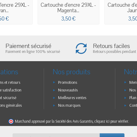
'encre 29XL -
Cartouche d'encre 29XL -
Cartouche d'
an...
Magenta...
Jaun
50 €
3,50 €
3,5
Paiement sécurisé
Retours faciles
Paiement en ligne 100% sécurisé
Retours possibles pendant 
ations
Nos produits
Notr
ns et retours
Promotions
Ment
e satisfaction
Nouveautés
Nos
t sécurisé
Meilleures ventes
Plan
ons générales
Nos marques
Con
Marchand approuvé par la Société des Avis Garantis,
cliquez ici pour vérifier
.