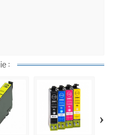
e :
›