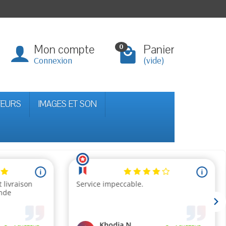
Mon compte
Panier
0
Connexion
(vide)
TEURS
IMAGES ET SON