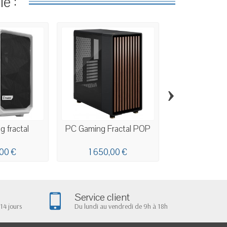
e :
›
 fractal
PC Gaming Fractal POP
PC Gaming 
,00 €
1 650,00 €
1 940,0
Service client
14 jours
Du lundi au vendredi de 9h à 18h