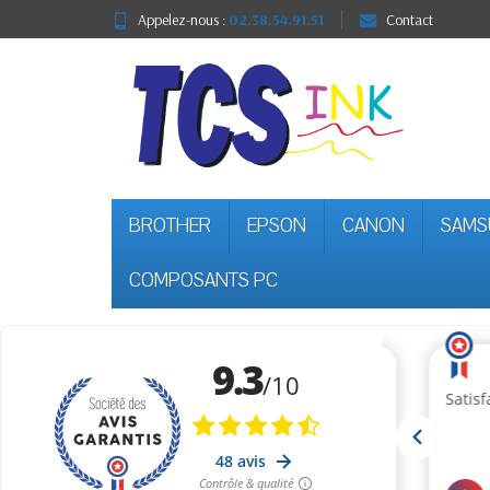
Appelez-nous :
02.38.54.91.51
Contact
BROTHER
EPSON
CANON
SAMS
COMPOSANTS PC