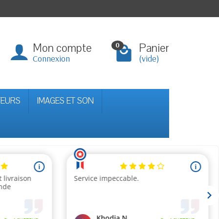
Mon compte
Panier
0
Connexion
(vide)
TEURS
IMAGES ET SON