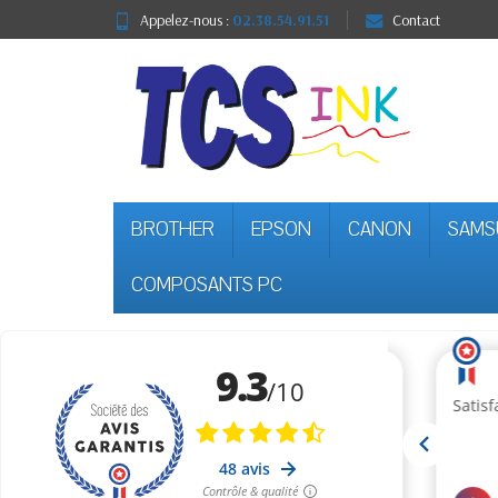
Appelez-nous :
02.38.54.91.51
Contact
BROTHER
EPSON
CANON
SAMS
COMPOSANTS PC