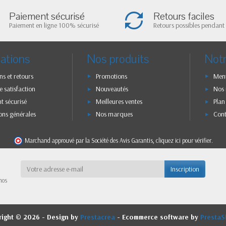
Paiement sécurisé
Retours faciles
Paiement en ligne 100% sécurisé
Retours possibles pendant 
ations
Nos produits
Notr
ns et retours
Promotions
Ment
e satisfaction
Nouveautés
Nos
t sécurisé
Meilleures ventes
Plan
ons générales
Nos marques
Con
Marchand approuvé par la Société des Avis Garantis,
cliquez ici pour vérifier
.
Inscription
nos
right © 2026 - Design by
Prestacrea
- Ecommerce software by
Presta