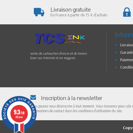
Livraison gratuite
En France à partir de 75 € d'achats
Inform
Livraiso
Garanti
vente de cartouches d'encre et de toners
laser sur Internet et en magasin
Paiemen
Conditi
Inscription à la newsletter
Vous pouvez vous désinscrire à tout moment. Vous trouverez pour cela 
9.3
informations de contact dans les conditions d'utilisation du site.
/10
48 avis
Copy