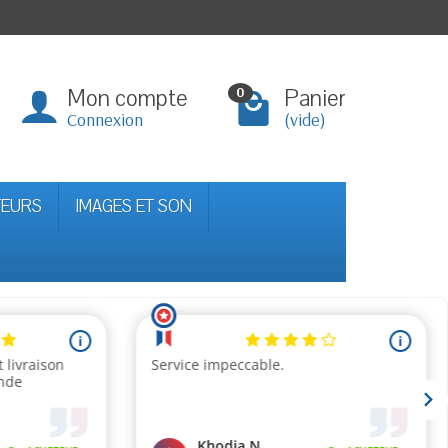
Mon compte
Panier
0
Connexion
(vide)
TEURS
IMAGES ET SON