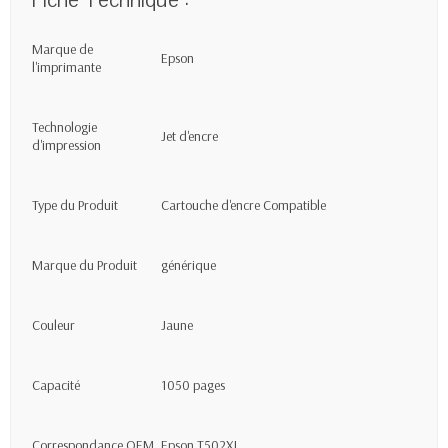
Fiche Technique :
Marque de
Epson
l'imprimante
Technologie
Jet d'encre
d'impression
Type du Produit
Cartouche d'encre Compatible
Marque du Produit
générique
Couleur
Jaune
Capacité
1050 pages
Correspondance OEM
Epson T502XL