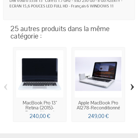
Dell Vostro 3558 15" Core i3 1.7 GHz - SSD 250 Go - 8 Go AZERTY -
ECRAN 15,6 POUCES LED FULL HD - Français 6 WINDOWS 11
25 autres produits dans la même
catégorie :
‹
›
MacBook Pro 13"
Apple MacBook Pro
Retina (2015)-
A1278-Reconditionné
Reconditionné
240,00 €
249,00 €