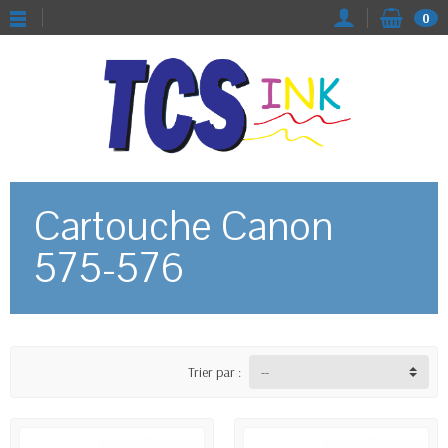
0
Cartouche Canon
575-576
Trier par :