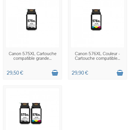
EN STOCK
EN STOCK
Canon 575XL Cartouche
Canon 576XL Couleur -
compatible grande...
Cartouche compatible...
29,50 €
29,90 €