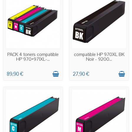
EN STOCK
EN STOCK
PACK 4 toners compatible
compatible HP 970XL BK
HP 970+971XL-...
Noir - 9200...
89,90 €
27,90 €