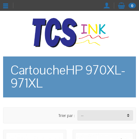
0
CartoucheHP 970XL-
971XL
Trier par :