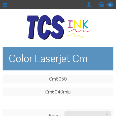
0
Color Laserjet Cm
Cm6030
Cm6040mfp
Trier par :