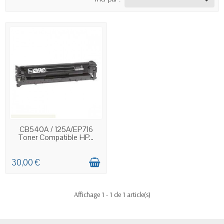
EN STOCK
CB540A / 125A/EP716
Toner Compatible HP...
30,00 €
Affichage 1 - 1 de 1 article(s)