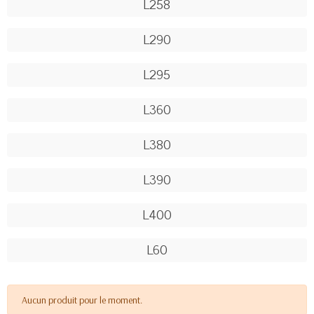
L258
L290
L295
L360
L380
L390
L400
L60
Aucun produit pour le moment.