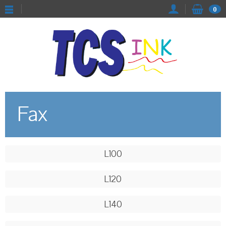
0
Fax
L100
L120
L140