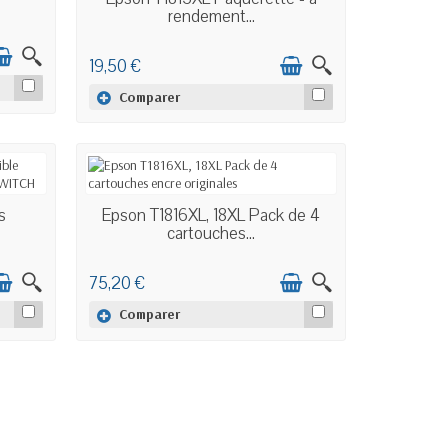
rendement...
19,50 €
Comparer
EN STOCK
s
Epson T1816XL, 18XL Pack de 4
cartouches...
75,20 €
Comparer