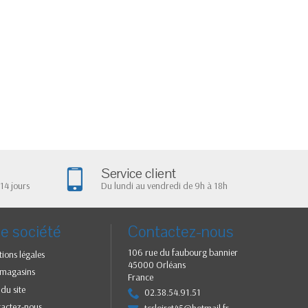
Service client
14 jours
Du lundi au vendredi de 9h à 18h
e société
Contactez-nous
106 rue du faubourg bannier
ions légales
45000 Orléans
 magasins
France
 du site
02.38.54.91.51
tactez-nous