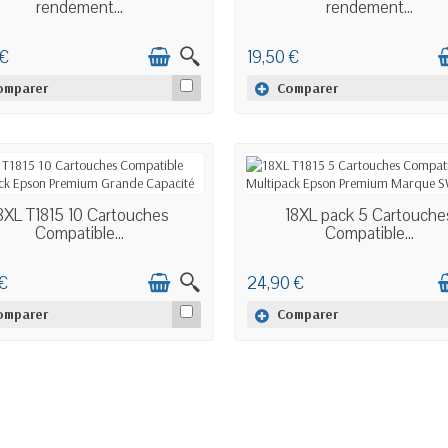
rendement...
rendement...
 €
19,50 €
omparer
Comparer
EN STOCK
EN STOCK
8XL T1815 10 Cartouches
18XL pack 5 Cartouche
Compatible...
Compatible...
 €
24,90 €
omparer
Comparer