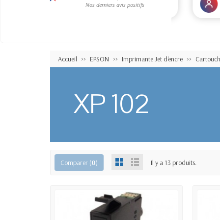
Accueil
EPSON
Imprimante Jet d'encre
Cartouch
XP 102
Comparer (
0
)
Il y a 13 produits.