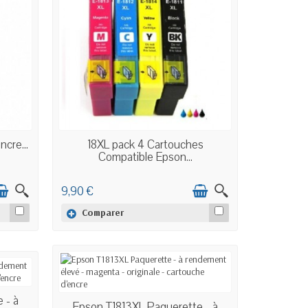
EN STOCK
cre...
18XL pack 4 Cartouches
Compatible Epson...
9,90 €
Comparer
 - à
EN STOCK
Epson T1813XL Paquerette - à