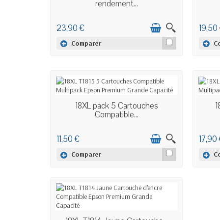
rendement...
23,90 €
19,50
Comparer
C
EN STOCK
18XL pack 5 Cartouches
1
Compatible...
11,50 €
17,90
Comparer
C
EN STOCK