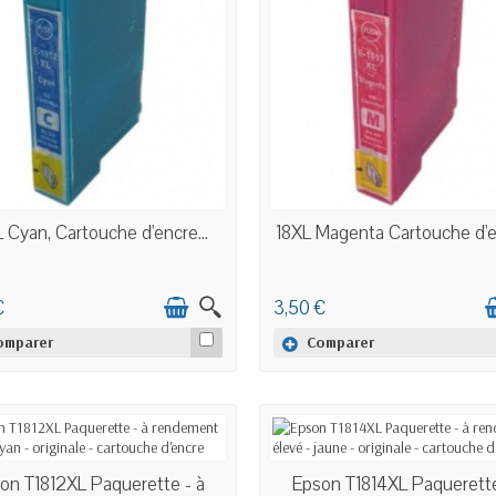
EN STOCK
EN STOCK
 Cyan, Cartouche d'encre...
18XL Magenta Cartouche d'en
€
3,50 €
omparer
Comparer
EN STOCK
EN STOCK
on T1812XL Paquerette - à
Epson T1814XL Paquerette