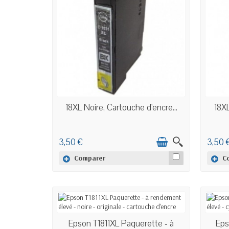
EN STOCK
18XL Noire, Cartouche d'encre...
18XL
3,50 €
3,50 
Comparer
C
EN STOCK
Epson T1811XL Paquerette - à
Eps