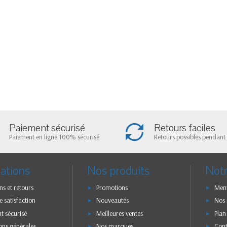
Paiement sécurisé
Retours faciles
Paiement en ligne 100% sécurisé
Retours possibles pendant 
ations
Nos produits
Notr
ns et retours
Promotions
Ment
e satisfaction
Nouveautés
Nos
t sécurisé
Meilleures ventes
Plan
ons générales
Nos marques
Con