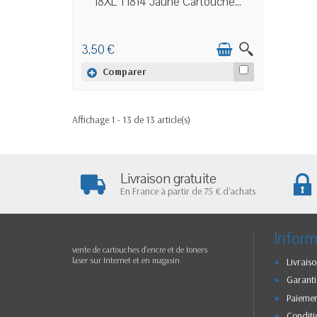
18XL T1814 Jaune Cartouche...
3,50 €
Comparer
Affichage 1 - 13 de 13 article(s)
Livraison gratuite
En France à partir de 75 € d'achats
Inform
vente de cartouches d'encre et de toners
laser sur Internet et en magasin
Livraiso
Garanti
Paiemen
Conditi