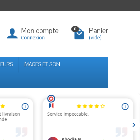
Mon compte
Panier
0
Connexion
(vide)
TEURS
IMAGES ET SON