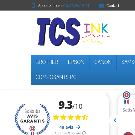
Appelez-nous :
02.38.54.91.51
Contact
BROTHER
EPSON
CANON
SAMS
COMPOSANTS PC